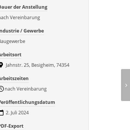
Dauer der Anstellung
nach Vereinbarung
Industrie / Gewerbe
Baugewerbe
Arbeitsort
Jahnstr. 25, Besigheim, 74354
Arbeitszeiten
Vo
nach Vereinbarung
Veröffentlichungsdatum
2. Juli 2024
PDF-Export